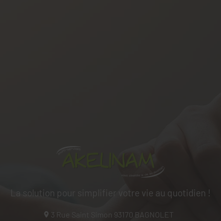
La solution pour simplifier votre vie au quotidien !
3 Rue Saint Simon
93170
BAGNOLET