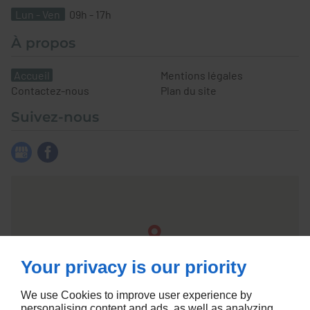
Lun - Ven
09h - 17h
À propos
Accueil
Mentions légales
Contactez-nous
Plan du site
Suivez-nous
Your privacy is our priority
We use Cookies to improve user experience by
personalising content and ads, as well as analyzing